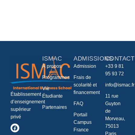
ISMAC
ADMISSIONS
CONTACT
À propos
Admission
+33 9 81
95 93 72
Programmes
Frais de
scolarité et
info@ismac.fr
Vie
financement
Établissement
Étudiante
11 rue
d’enseignement
FAQ
Guyton
Partenaires
supérieur
de
Portail
privé
Morveau,
Campus
75013
France
Paris