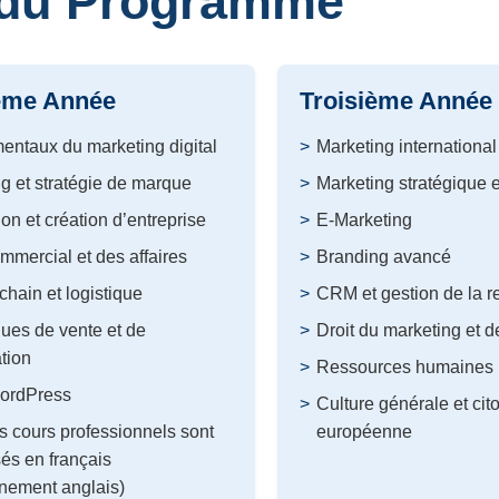
 du Programme
ème Année
Troisième Année
ntaux du marketing digital
Marketing international
g et stratégie de marque
Marketing stratégique e
ion et création d’entreprise
E-Marketing
ommercial et des affaires
Branding avancé
chain et logistique
CRM et gestion de la re
ues de vente et de
Droit du marketing et d
tion
Ressources humaines
ordPress
Culture générale et ci
 cours professionnels sont
européenne
és en français
nement anglais)