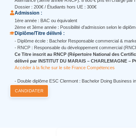
Alternance (3eme année RNCP): 8 800 € pris en charge par l'
Dossier : 200€ / Étudiants hors UE : 300€
Admission :
1ère année : BAC ou équivalent
2ème et 3ème année : Possibilité d’admission selon le diplô
Diplôme/Titre délivré :
- Diplôme école : Bachelor Responsable commercial & marketi
- RNCP : Responsable du développement commercial (RNC
Ce Titre inscrit au RNCP (Répertoire National des Certifi
délivré par INSTITUT DU MARAIS – CHARLEMAGNE – 
Accéder à la fiche sur le site France Compétences
- Double diplôme ESC Clermont : Bachelor Doing Business in
CANDIDATER