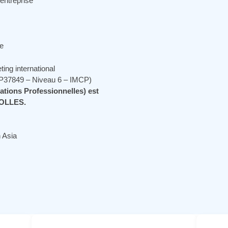
entreprise
me
ng international
P37849 – Niveau 6 – IMCP)
cations Professionnelles) est
POLLES.
 Asia