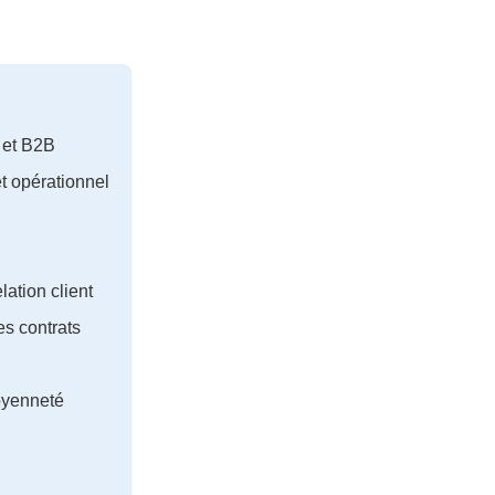
 et B2B
t opérationnel
lation client
es contrats
toyenneté