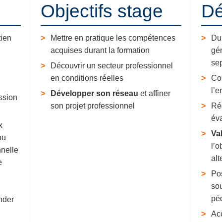
Objectifs stage
Dé
tien
Mettre en pratique les compétences
Du
acquises durant la formation
gé
se
Découvrir un secteur professionnel
en conditions réelles
Con
l’e
Développer son réseau
et affiner
ssion
son projet professionnel
Réd
éva
x
Val
ou
l’o
nnelle
alt
e
Pos
sou
pé
nder
Ac