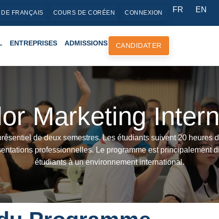
FR
EN
 DE FRANÇAIS
COURS DE CORÉEN
CONNEXION
L
ENTREPRISES
ADMISSIONS
CANDIDATER
or Marketing Intern
ésentiel de deux semestres. Les étudiants suivent 20 heures de
sentations professionnelles. Le programme est principalement d
étudiants à un environnement international.