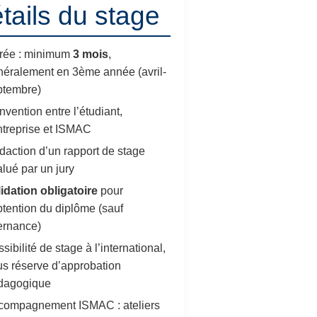
tails du stage
rée : minimum
3 mois
,
néralement en 3ème année (avril-
ptembre)
vention entre l’étudiant,
ntreprise et ISMAC
action d’un rapport de stage
lué par un jury
idation obligatoire
pour
btention du diplôme (sauf
ernance)
sibilité de stage à l’international,
s réserve d’approbation
dagogique
compagnement ISMAC : ateliers