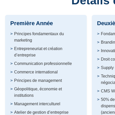
Détails
Première Année
Deuxi
Principes fondamentaux du
Fondame
marketing
Brandin
Entrepreneuriat et création
Innovat
d’entreprise
Droit c
Communication professionnelle
Supply 
Commerce international
Techniq
Principes de management
négocia
Géopolitique, économie et
CMS W
institutions
50% des
Management interculturel
dispens
Atelier de gestion d’entreprise
(ancien