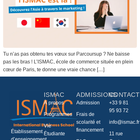
Tu n’as pas obtenu tes vœux sur Parcoursup ? Ne baisse
pas les bras ! L’ISMAC, école de commerce située en plein
cœur de Paris, te donne une vraie chance […]
ISMAC
ADMISSIONS
CONTACT
À propos
Admission
+33 9 81
95 93 72
Programmes
Frais de
scolarité et
info@ismac.fr
Vie
financement
Établissement
Étudiante
11 rue
d’enseignement