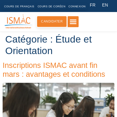
FR
EN
COURS DE FRANÇAIS
COURS DE CORÉEN
CONNEXION
CANDIDATER
Catégorie :
Étude et
Orientation
Inscriptions ISMAC avant fin
mars : avantages et conditions